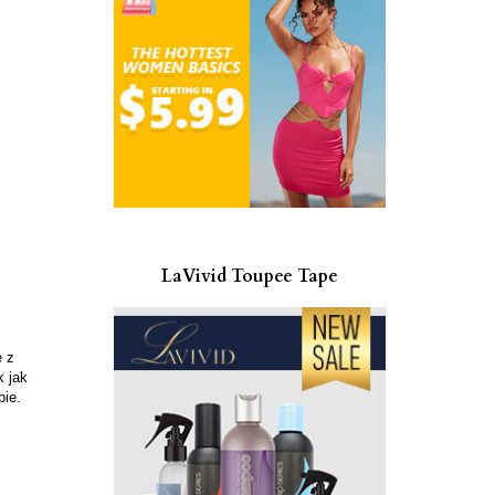
LaVivid Toupee Tape
e z
k jak
bie.