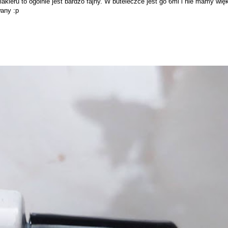
ieru to ogólnie jest bardzo fajny. W buteleczce jest go 6ml i nie mamy wi
wany :p