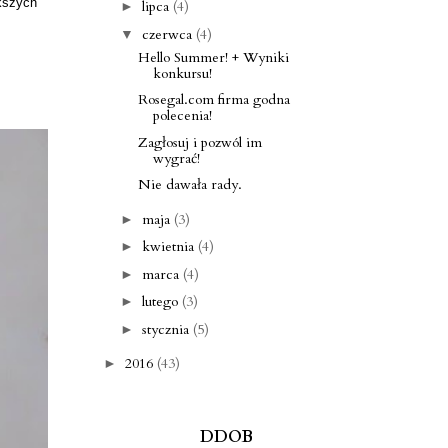
ększych
lipca
(4)
►
czerwca
(4)
▼
Hello Summer! + Wyniki
konkursu!
Rosegal.com firma godna
polecenia!
Zagłosuj i pozwól im
wygrać!
Nie dawała rady.
maja
(3)
►
kwietnia
(4)
►
marca
(4)
►
lutego
(3)
►
stycznia
(5)
►
2016
(43)
►
DDOB