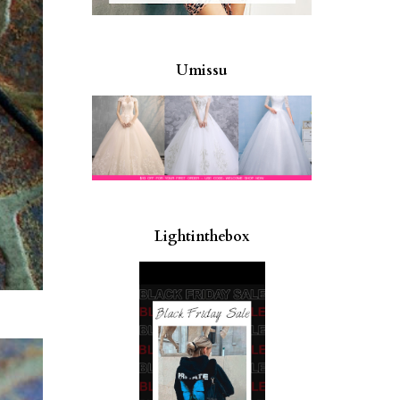
Umissu
Lightinthebox