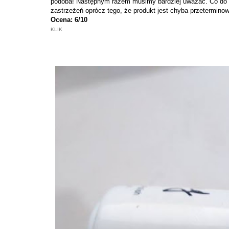
podoba! Następnym razem musimy bardziej uważać. Co do lak
zastrzeżeń oprócz tego, że produkt jest chyba przetermino
Ocena: 6/10
KLIK