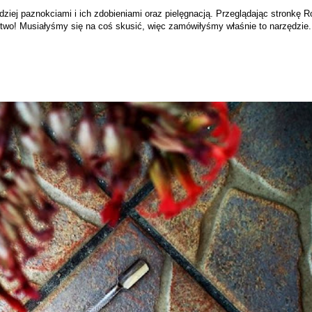
iej paznokciami i ich zdobieniami oraz pielęgnacją. Przeglądając stronkę R
stwo! Musiałyśmy się na coś skusić, więc zamówiłyśmy właśnie to narzędzie.